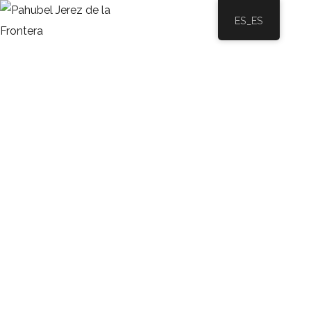
ES_ES
Clinica Dental Paula Sánchez
HOME
PORTFOLIO
PROYECTOS
CLINICA DENTAL PAULA SÁNCHEZ